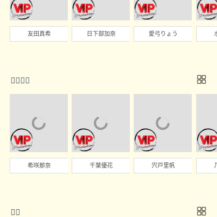
友田真希
日下部加奈
愛弓りょう

希咲那奈
千葉優花
宍戸里帆
