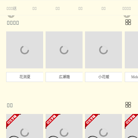
送





❮
❯

花渕夏
広瀬雛
小花暖
Mel
